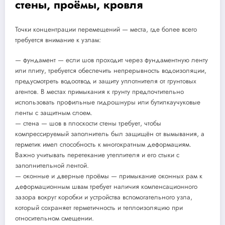
стены, проёмы, кровля
Точки концентрации перемещений — места, где более всего
требуется внимание к узлам:
— фундамент — если шов проходит через фундаментную ленту
или плиту, требуется обеспечить непрерывность водоизоляции,
предусмотреть водоотвод и защиту уплотнителя от грунтовых
агентов. В местах примыкания к грунту предпочтительно
использовать профильные гидрошнуры или бутилкаучуковые
ленты с защитным слоем.
— стена — шов в плоскости стены требует, чтобы
компрессируемый заполнитель был защищён от вымывания, а
герметик имел способность к многократным деформациям.
Важно учитывать перетекание утеплителя и его стыки с
заполнительной лентой.
— оконные и дверные проёмы — примыкание оконных рам к
деформационным швам требует наличия компенсационного
зазора вокруг коробки и устройства вспомогательного узла,
который сохраняет герметичность и теплоизоляцию при
относительном смещении.