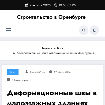
Перейти
7 августа 2026
10:58:08 PM
к
содержимому
Строительство в Оренбурге
Главная
Блог
Деформационные швы в малоэтажных зданиях Оренбуржья
Блог
Monolit56_ru
27 Марта 2026
0 Комментарии
Деформационные швы в
малоэтажных зданиях