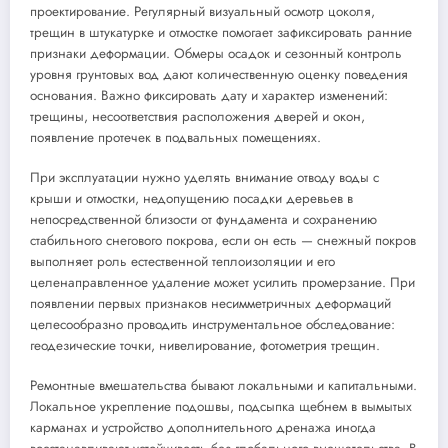
проектирование. Регулярный визуальный осмотр цоколя,
трещин в штукатурке и отмостке помогает зафиксировать ранние
признаки деформации. Обмеры осадок и сезонный контроль
уровня грунтовых вод дают количественную оценку поведения
основания. Важно фиксировать дату и характер изменений:
трещины, несоответствия расположения дверей и окон,
появление протечек в подвальных помещениях.
При эксплуатации нужно уделять внимание отводу воды с
крыши и отмостки, недопущению посадки деревьев в
непосредственной близости от фундамента и сохранению
стабильного снегового покрова, если он есть — снежный покров
выполняет роль естественной теплоизоляции и его
целенаправленное удаление может усилить промерзание. При
появлении первых признаков несимметричных деформаций
целесообразно проводить инструментальное обследование:
геодезические точки, нивелирование, фотометрия трещин.
Ремонтные вмешательства бывают локальными и капитальными.
Локальное укрепление подошвы, подсыпка щебнем в вымытых
карманах и устройство дополнительного дренажа иногда