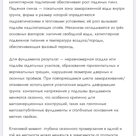
капиллярное подпитание обеспечивает рост ледяных линз.
Ледяная линза — локальная зона замороженной воды внутри
грунта, форма и размер которой определяются
гидравлическими и тепловыми условиями; её рост вызывает
подъём надстилающих слоёв. Механизм складывается из трёх
основных факторов: наличие свободной воды, капиллярное
подвижное питание и температура воздуха/породы,
обеспечивающая фазовый переход.
Для фундамента результат — неравномерная осадка или
подъём отдельных участков, образование горизонтальных и
вертикальных трещин, нарушение геометрии дверных и
оконных проёмов. При повторяющемся цикле замораживание/
оттаивание используется усталостная модель деформации
грунта: контактные напряжения у подошвы фундамента
меняются сезонно, что особенно критично для
малоинерционных конструкций, таких как ленточные
малозаглублённые фундаменты и столбчатые основания на
мелких свайках.
Ключевой момент: глубина сезонного промерзания в одной и
той же местности может меняться в зависимости от плотности