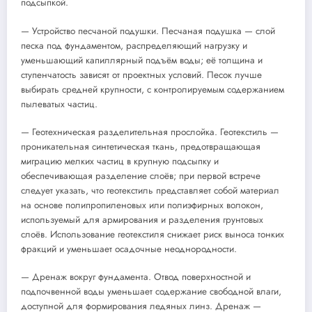
подсыпкой.
— Устройство песчаной подушки. Песчаная подушка — слой
песка под фундаментом, распределяющий нагрузку и
уменьшающий капиллярный подъём воды; её толщина и
ступенчатость зависят от проектных условий. Песок лучше
выбирать средней крупности, с контролируемым содержанием
пылеватых частиц.
— Геотехническая разделительная прослойка. Геотекстиль —
проникательная синтетическая ткань, предотвращающая
миграцию мелких частиц в крупную подсыпку и
обеспечивающая разделение слоёв; при первой встрече
следует указать, что геотекстиль представляет собой материал
на основе полипропиленовых или полиэфирных волокон,
используемый для армирования и разделения грунтовых
слоёв. Использование геотекстиля снижает риск выноса тонких
фракций и уменьшает осадочные неоднородности.
— Дренаж вокруг фундамента. Отвод поверхностной и
подпочвенной воды уменьшает содержание свободной влаги,
доступной для формирования ледяных линз. Дренаж —