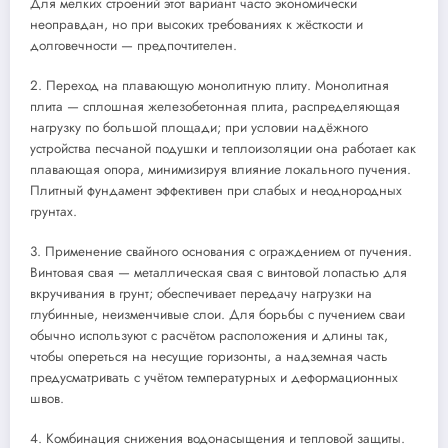
Для мелких строений этот вариант часто экономически
неоправдан, но при высоких требованиях к жёсткости и
долговечности — предпочтителен.
2. Переход на плавающую монолитную плиту. Монолитная
плита — сплошная железобетонная плита, распределяющая
нагрузку по большой площади; при условии надёжного
устройства песчаной подушки и теплоизоляции она работает как
плавающая опора, минимизируя влияние локального пучения.
Плитный фундамент эффективен при слабых и неоднородных
грунтах.
3. Применение свайного основания с ограждением от пучения.
Винтовая свая — металлическая свая с винтовой лопастью для
вкручивания в грунт; обеспечивает передачу нагрузки на
глубинные, неизменчивые слои. Для борьбы с пучением сваи
обычно используют с расчётом расположения и длины так,
чтобы опереться на несущие горизонты, а надземная часть
предусматривать с учётом температурных и деформационных
швов.
4. Комбинация снижения водонасыщения и тепловой защиты.