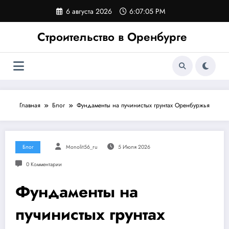
Перейти
6 августа 2026
6:07:06 PM
к
содержимому
Строительство в Оренбурге
Главная
Блог
Фундаменты на пучинистых грунтах Оренбуржья
Блог
Monolit56_ru
5 Июля 2026
0 Комментарии
Фундаменты на
пучинистых грунтах