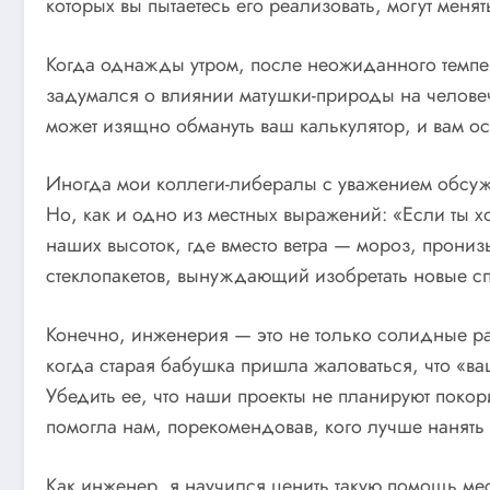
которых вы пытаетесь его реализовать, могут меня
Когда однажды утром, после неожиданного темпер
задумался о влиянии матушки-природы на человеч
может изящно обмануть ваш калькулятор, и вам ост
Иногда мои коллеги-либералы с уважением обсужд
Но, как и одно из местных выражений: «Если ты хоч
наших высоток, где вместо ветра — мороз, прон
стеклопакетов, вынуждающий изобретать новые сп
Конечно, инженерия — это не только солидные ра
когда старая бабушка пришла жаловаться, что «ва
Убедить ее, что наши проекты не планируют покор
помогла нам, порекомендовав, кого лучше нанять
Как инженер, я научился ценить такую помощь ме