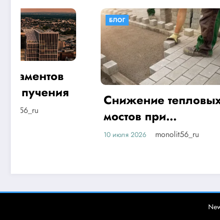
БЛОГ
БЛОГ
Снижение тепловых
Фунда
мостов при
пучин
реконструкции
monolit56_ru
10 июля 2026
Орен
зданий
5 июля 20
New