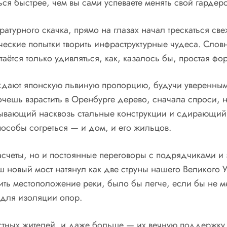
ться быстрее, чем вы сами успеваете менять свой гардер
атурного скачка, прямо на глазах начал трескаться св
еские попытки творить инфраструктурные чудеса. Слов
аётся только удивляться, как, казалось бы, простая фор
ают японскую львиную пропорцию, будучи уверенными, 
ешь взрастить в Оренбурге дерево, сначала спроси, не п
изывающий насквозь стальные конструкции и сдирающи
особы согреться — и дом, и его жильцов.
счеты, но и постоянные переговоры с подрядчиками и
ш новый мост натянул как две струны нашего Великого 
ить местоположение реки, было бы легче, если бы не ме
 для изоляции опор.
стных жителей, и даже больше — их вечную поддержку