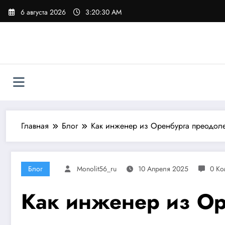
Перейти
6 августа 2026
3:20:32 AM
к
содержимому
Главная
Блог
Как инженер из Оренбурга преодолев
Блог
Monolit56_ru
10 Апреля 2025
0 Ко
Как инженер из Ор