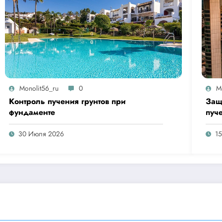
Monolit56_ru
0
M
Контроль пучения грунтов при
Защ
фундаменте
пуч
30 Июля 2026
1