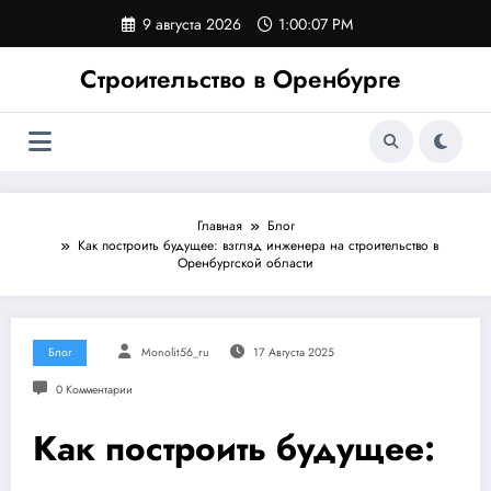
Перейти
9 августа 2026
1:00:07 PM
к
содержимому
Строительство в Оренбурге
Главная
Блог
Как построить будущее: взгляд инженера на строительство в
Оренбургской области
Блог
Monolit56_ru
17 Августа 2025
0 Комментарии
Как построить будущее: