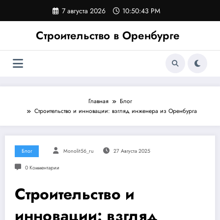
Перейти
7 августа 2026
10:50:43 PM
к
содержимому
Строительство в Оренбурге
Главная
Блог
Строительство и инновации: взгляд инженера из Оренбурга
Блог
Monolit56_ru
27 Августа 2025
0 Комментарии
Строительство и
инновации: взгляд