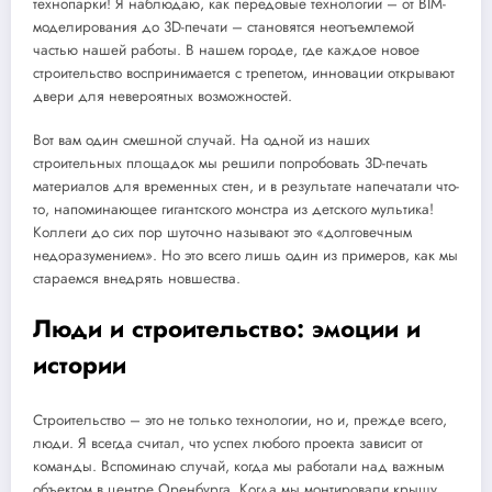
технопарки! Я наблюдаю, как передовые технологии – от BIM-
моделирования до 3D-печати – становятся неотъемлемой
частью нашей работы. В нашем городе, где каждое новое
строительство воспринимается с трепетом, инновации открывают
двери для невероятных возможностей.
Вот вам один смешной случай. На одной из наших
строительных площадок мы решили попробовать 3D-печать
материалов для временных стен, и в результате напечатали что-
то, напоминающее гигантского монстра из детского мультика!
Коллеги до сих пор шуточно называют это «долговечным
недоразумением». Но это всего лишь один из примеров, как мы
стараемся внедрять новшества.
Люди и строительство: эмоции и
истории
Строительство – это не только технологии, но и, прежде всего,
люди. Я всегда считал, что успех любого проекта зависит от
команды. Вспоминаю случай, когда мы работали над важным
объектом в центре Оренбурга. Когда мы монтировали крышу,