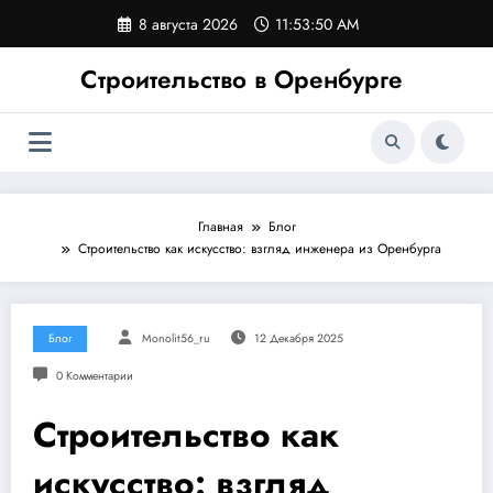
Перейти
8 августа 2026
11:53:50 AM
к
содержимому
Строительство в Оренбурге
Главная
Блог
Строительство как искусство: взгляд инженера из Оренбурга
Блог
Monolit56_ru
12 Декабря 2025
0 Комментарии
Строительство как
искусство: взгляд