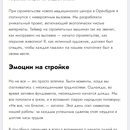
При строительстве нового медицинского центра в Оренбурге я
столкнулся с невероятным вызовом. Мы разработали
уникальный проект, включающий экологически чистые
материалы. Таймер на строительных машинах так же звенел,
как инструмент на выставке — начало строительства, как
открытие живописи! Я, как истинный художник, должен был
следить, чтобы каждая «мазок» на нашем «полотне» был в
своем месте.
Эмоции на стройке
Но не все — это просто эстетика. Были моменты, когда мы
сталкивались с неожиданными трудностями. Однажды, во
время заливки фундамента, неожиданно начался дождь. Мы
все потопали в грязи, и я вспомнил старую народную поговорку:
«Не все, что блестит, — золото». Этот день стал символом
нашей работы: за каждым успешным сдвигом стоят неудачи и
долгие часы трудов.
В подобных ситуациях я всегда вспоминаю о начале одной из