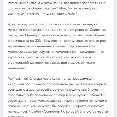
местом жительства, а местом мечты, появляется вопрос: как же
строится наше общее будущее? Или, более активно, как
именно меняется то, что мы считаем домом?
Я, как городской блогер, постоянно наблюдаю за тем, как
меняется строительный ландшафт нашего региона. Статистика
гласит, что Оренбург за последние пять лет увеличил объемы
строительства на 30%. Безусловно, за этим стоит не только рост
населения, но и изменения в наших предпочтениях: от
многоэтажек до таунхаусов, от каменных стен до деревянных
каркасных конструкций. Так как же нам выжить в этой
строительной джунгли, оставаясь при этом счастливыми
жильцами?
Мой опыт как блогера часто связан с так называемыми
«чёрными лошадками» строительного рынка. Когда я впервые
услышал о доме, который строился из модульных блоков, я
представил себе обеденный прибор в виде кубика Рубика! На
самом деле, такие конструкции выглядят значительно лучше и
современнее, чем вы могли бы подумать – просто посмотрите
на наш новый район «Солнечный», который благоустраивается
в эту осень.