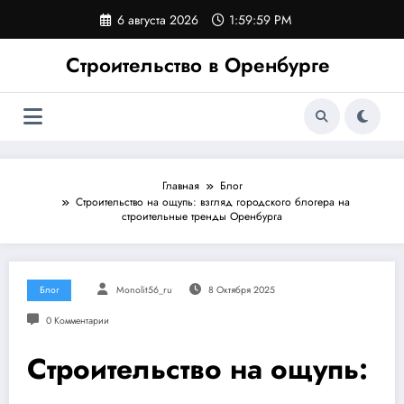
Перейти
6 августа 2026
2:00:00 PM
к
содержимому
Строительство в Оренбурге
Главная
Блог
Строительство на ощупь: взгляд городского блогера на
строительные тренды Оренбурга
Блог
Monolit56_ru
8 Октября 2025
0 Комментарии
Строительство на ощупь: