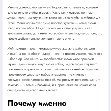
Многие думают, что мы — это бюрократы с печатью, которым
важны только отчёты и сроки. Часто так и бывает, но я стал
муниципальным служащим вовсе не из-за любви к таблицам в
Excel. Меня мотивирует одно простое чувство — когда люди
говорят «спасибо». И дело вовсе не в благодарности как
вежливом слове; для меня «спасибо» — это индикатор того, что
проект действительно улучшил чью-то жизнь.
Мой принцип прост: инфраструктура должна работать для
людей, а не наоборот. Двор — это не просто участок под газон
и бордюр. Это центр микрообщества: сюда дети приходят
играть, здесь внуки выгуливают собак, здесь люди старшего
поколения встречаются за чашкой чая на скамейке. Если мы
проектируем двор как набор элементов, не учитывая
поведенческие паттерны людей, мы рискуем потратить деньги
впустую — и тогда и бабушка, и я проснемся по ночам из-за
очередного недовольного звонка.
Почему именно