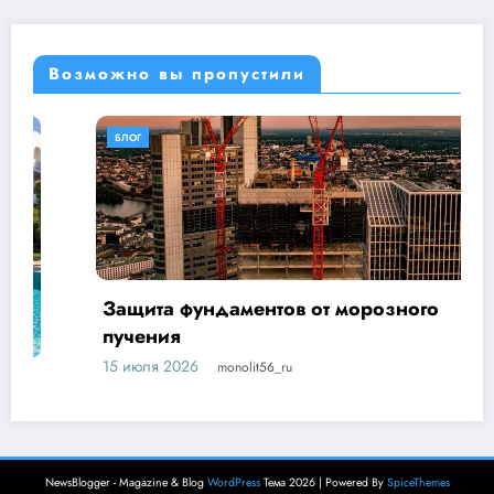
Возможно вы пропустили
БЛОГ
Защита фундаментов от морозного
пучения
15 июля 2026
monolit56_ru
NewsBlogger - Magazine & Blog
WordPress
Тема 2026 | Powered By
SpiceThemes