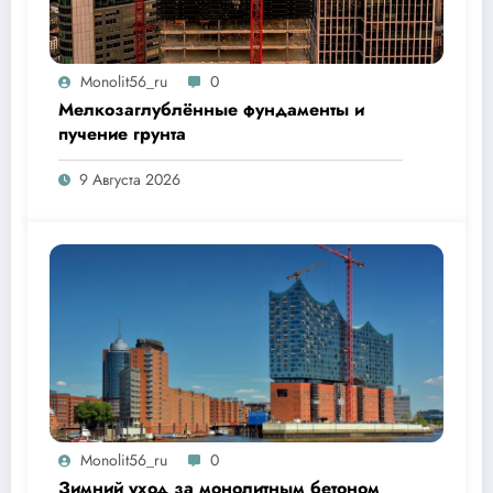
Monolit56_ru
0
Мелкозаглублённые фундаменты и
пучение грунта
9 Августа 2026
Monolit56_ru
0
Зимний уход за монолитным бетоном