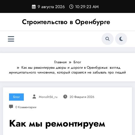
Перейти
9 августа 2026
10:29:23 AM
к
содержимому
Строительство в Оренбурге
Главная
Блог
Как мы ремонтируем дворы и дороги в Оренбуржье: взгляд
муниципального чиновника, который старается не забывать про людей
Блог
Monolit56_ru
20 Февраля 2026
0 Комментарии
Как мы ремонтируем